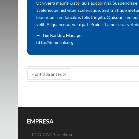
Ut viverra mauris justo, quis auctor nisi. Suspendisse
scelerisque nisl vitae scelerisque. Sed tristique met
bibendum sed faucibus felis fringilla. Quisque sed odi
velit. Aliquam erat volutpat. Proin sit amet erat vel n
Tim Barkley
,
Manager
http://demolink.org
« Entrada anterior
EMPRESA
ECO-CAR Barcelona