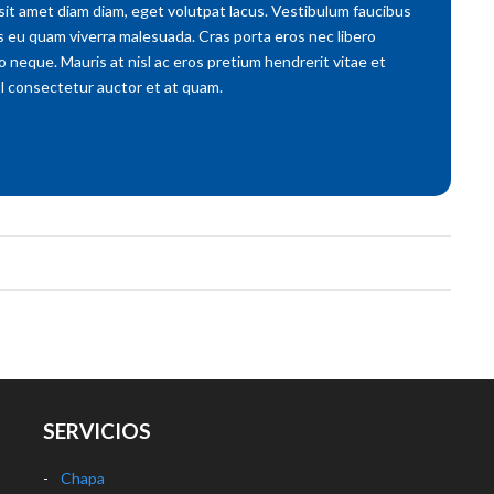
 sit amet diam diam, eget volutpat lacus. Vestibulum faucibus
us eu quam viverra malesuada. Cras porta eros nec libero
o neque. Mauris at nisl ac eros pretium hendrerit vitae et
isl consectetur auctor et at quam.
SERVICIOS
Chapa