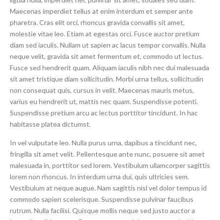
Maecenas imperdiet tellus at enim interdum et semper ante
pharetra. Cras elit orci, rhoncus gravida convallis sit amet,
molestie vitae leo. Etiam at egestas orci. Fusce auctor pretium
diam sed iaculis. Nullam ut sapien ac lacus tempor convallis. Nulla
neque velit, gravida sit amet fermentum et, commodo ut lectus.
Fusce sed hendrerit quam. Aliquam iaculis nibh nec dui malesuada
sit amet tristique diam sollicitudin. Morbi urna tellus, sollicitudin
non consequat quis, cursus in velit. Maecenas mauris metus,
varius eu hendrerit ut, mattis nec quam. Suspendisse potenti.
Suspendisse pretium arcu ac lectus porttitor tincidunt. In hac
habitasse platea dictumst.
In vel vulputate leo. Nulla purus urna, dapibus a tincidunt nec,
fringilla sit amet velit. Pellentesque ante nunc, posuere sit amet
malesuada in, porttitor sed lorem. Vestibulum ullamcorper sagittis
lorem non rhoncus. In interdum urna dui, quis ultricies sem.
Vestibulum at neque augue. Nam sagittis nisl vel dolor tempus id
commodo sapien scelerisque. Suspendisse pulvinar faucibus
rutrum. Nulla facilisi. Quisque mollis neque sed justo auctor a