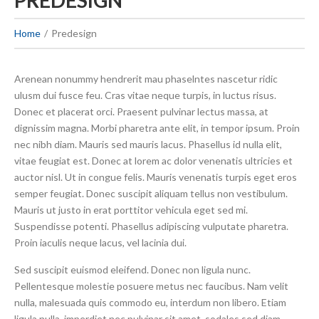
PREDESIGN
Home
Predesign
Arenean nonummy hendrerit mau phaselntes nascetur ridic
ulusm dui fusce feu. Cras vitae neque turpis, in luctus risus.
Donec et placerat orci. Praesent pulvinar lectus massa, at
dignissim magna. Morbi pharetra ante elit, in tempor ipsum. Proin
nec nibh diam. Mauris sed mauris lacus. Phasellus id nulla elit,
vitae feugiat est. Donec at lorem ac dolor venenatis ultricies et
auctor nisl. Ut in congue felis. Mauris venenatis turpis eget eros
semper feugiat. Donec suscipit aliquam tellus non vestibulum.
Mauris ut justo in erat porttitor vehicula eget sed mi.
Suspendisse potenti. Phasellus adipiscing vulputate pharetra.
Proin iaculis neque lacus, vel lacinia dui.
Sed suscipit euismod eleifend. Donec non ligula nunc.
Pellentesque molestie posuere metus nec faucibus. Nam velit
nulla, malesuada quis commodo eu, interdum non libero. Etiam
ligula nulla, imperdiet nec pulvinar sit amet, sodales sed diam.